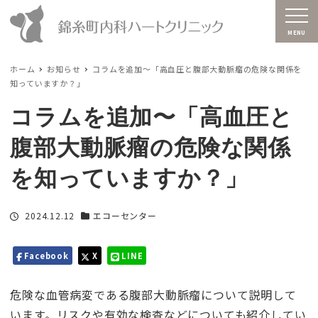
MENU
ホーム
お知らせ
コラムを追加〜「高血圧と腹部大動脈瘤の危険な関係を
知っていますか？」
コラムを追加〜「高血圧と
腹部大動脈瘤の危険な関係
を知っていますか？」
投稿日
2024.12.12
エコーセンター
カテゴリー
Facebook
X
LINE
危険な血管病変である腹部大動脈瘤について説明して
います。リスクや有効な検査などについても紹介してい