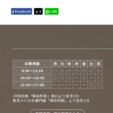
Facebook
X
LINE
診察時間
月
火
水
木
金
土
日
9:30〜12:30
○
○
○
○
○
○
○
14:30〜18:30
○
○
○
ー
○
ー
ー
13:30〜17:00
ー
ー
ー
ー
ー
○
○
JR総武線「錦糸町駅」南口より徒歩1分
東京メトロ半蔵門線「錦糸町駅」より徒歩1分