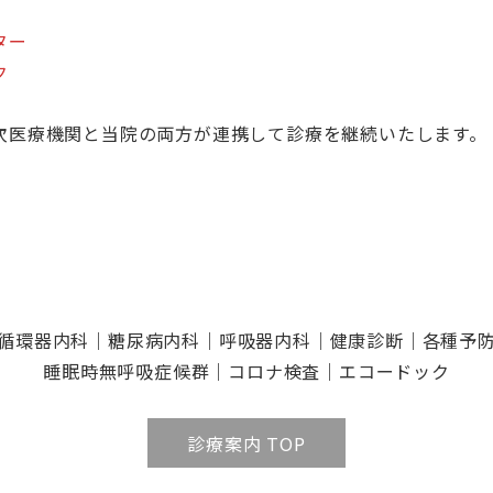
ター
ク
次医療機関と当院の両方が連携して診療を継続いたします。
循環器内科
｜
糖尿病内科
｜
呼吸器内科
｜
健康診断
｜
各種予
睡眠時無呼吸症候群
｜
コロナ検査
｜
エコードック
診療案内 TOP