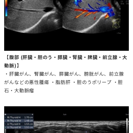
【腹部 (肝臓・胆のう・膵臓・腎臓・脾臓・前立腺・大
動脈)】
・肝臓がん、腎臓がん、膵臓がん、膀胱がん、前立腺
がんなどの悪性腫瘍 ・脂肪肝 ・胆のうポリープ ・胆
石・大動脈瘤