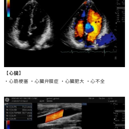
【心臓】
・心筋梗塞 ・心臓弁膜症 ・心臓肥大 ・心不全