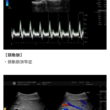
【頸動脈】
・頸動脈狭窄症