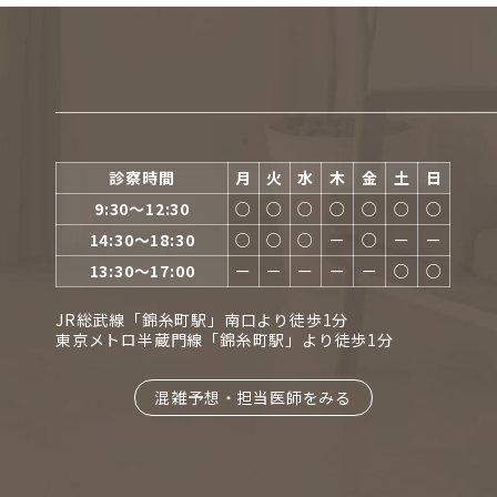
診察時間
月
火
水
木
金
土
日
9:30〜12:30
○
○
○
○
○
○
○
14:30〜18:30
○
○
○
ー
○
ー
ー
13:30〜17:00
ー
ー
ー
ー
ー
○
○
JR総武線「錦糸町駅」南口より徒歩1分
東京メトロ半蔵門線「錦糸町駅」より徒歩1分
混雑予想・担当医師をみる