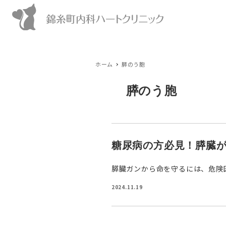
ホーム
膵のう胞
膵のう胞
糖尿病の方必見！膵臓
膵臓ガンから命を守るには、危険因
2024.11.19