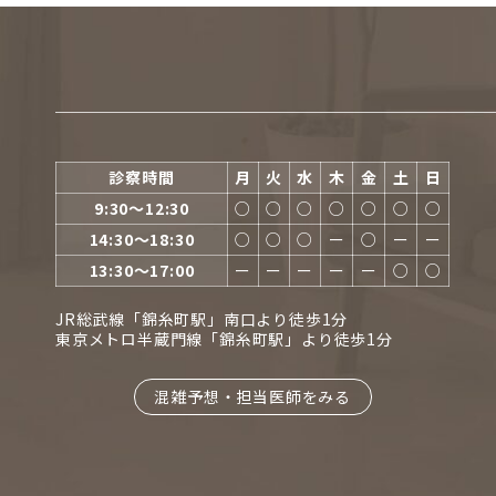
診察時間
月
火
水
木
金
土
日
9:30〜12:30
○
○
○
○
○
○
○
14:30〜18:30
○
○
○
ー
○
ー
ー
13:30〜17:00
ー
ー
ー
ー
ー
○
○
JR総武線「錦糸町駅」南口より徒歩1分
東京メトロ半蔵門線「錦糸町駅」より徒歩1分
混雑予想・担当医師をみる