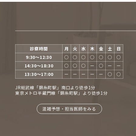
診察時間
月
火
水
木
金
土
日
9:30〜12:30
○
○
○
○
○
○
○
14:30〜18:30
○
○
○
ー
○
ー
ー
13:30〜17:00
ー
ー
ー
ー
ー
○
○
JR総武線「錦糸町駅」南口より徒歩1分
東京メトロ半蔵門線「錦糸町駅」より徒歩1分
混雑予想・担当医師をみる