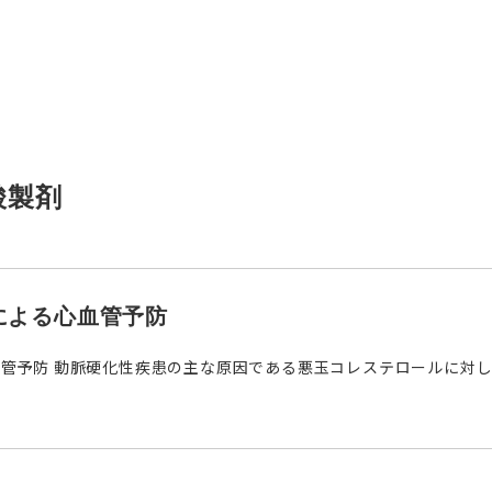
酸製剤
による心血管予防
管予防 動脈硬化性疾患の主な原因である悪玉コレステロールに対し、