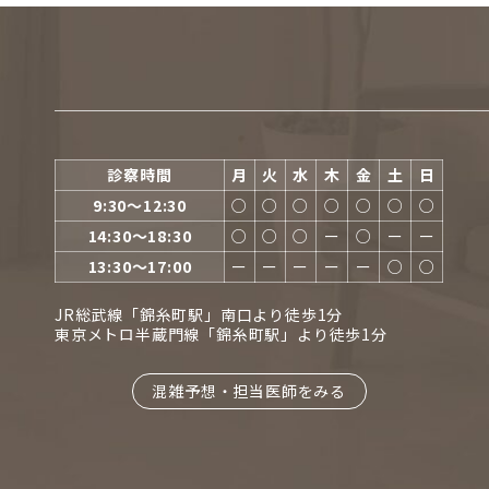
診察時間
月
火
水
木
金
土
日
9:30〜12:30
○
○
○
○
○
○
○
14:30〜18:30
○
○
○
ー
○
ー
ー
13:30〜17:00
ー
ー
ー
ー
ー
○
○
JR総武線「錦糸町駅」南口より徒歩1分
東京メトロ半蔵門線「錦糸町駅」より徒歩1分
混雑予想・担当医師をみる